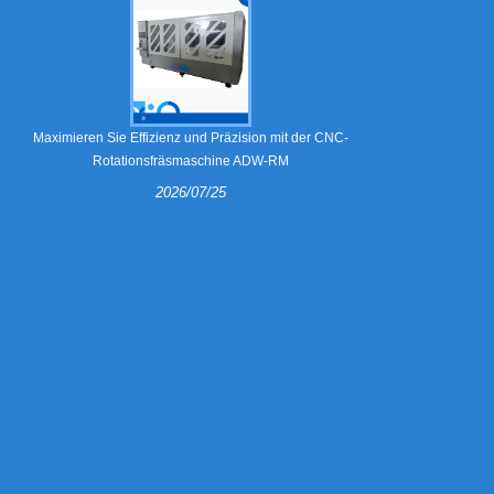
Was sind Abzieh
Maximieren Sie Effizienz und Präzision mit der CNC-
Rotationsfräsmaschine ADW-RM
2026/07/25
Ausbrechkrall
Ausbrechwe
Wellpappverp
erläutert, wi
welche Ausrüs
immer mehr For
Linealbi
entscheiden, u
Arbeits
Produ