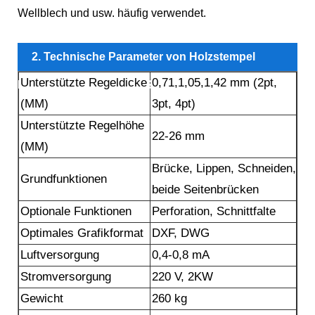
Wellblech und usw. häufig verwendet.
2. Technische Parameter von Holzstempel
Unterstützte Regeldicke
0,71,1,05,1,42 mm (2pt,
herstellen Falten -Auto -Schneidmaschine
(MM)
3pt, 4pt)
Unterstützte Regelhöhe
22-26 mm
(MM)
Brücke, Lippen, Schneiden,
Grundfunktionen
beide Seitenbrücken
Optionale Funktionen
Perforation, Schnittfalte
Optimales Grafikformat
DXF, DWG
Luftversorgung
0,4-0,8 mA
Stromversorgung
220 V, 2KW
Gewicht
260 kg